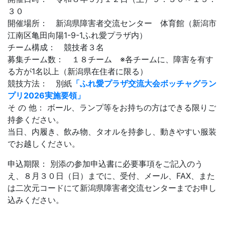
３０
開催場所： 新潟県障害者交流センター 体育館（新潟市
江南区亀田向陽1-9-1ふれ愛プラザ内）
チーム構成： 競技者３名
募集チーム数： １８チーム ※各チームに、障害を有す
る方が1名以上（新潟県在住者に限る）
競技方法： 別紙
「ふれ愛プラザ交流大会ボッチャグラン
プリ2026実施要領」
そ の 他： ボール、ランプ等をお持ちの方はできる限りご
持参ください。
当日、内履き、飲み物、タオルを持参し、動きやすい服装
でお越しください。
申込期限： 別添の参加申込書に必要事項をご記入のう
え、８月３０日（日）までに、受付、メール、FAX、また
は二次元コードにて新潟県障害者交流センターまでお申し
込みください。