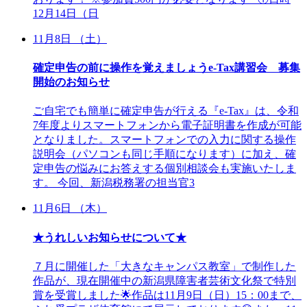
12月14日（日
11月8日 （土）
確定申告の前に操作を覚えましょうe-Tax講習会 募集
開始のお知らせ
ご自宅でも簡単に確定申告が行える『e-Tax』は、令和
7年度よりスマートフォンから電子証明書を作成が可能
となりました。スマートフォンでの入力に関する操作
説明会（パソコンも同じ手順になります）に加え、確
定申告の悩みにお答えする個別相談会も実施いたしま
す。 今回、新潟税務署の担当官3
11月6日 （木）
★うれしいお知らせについて★
７月に開催した「大きなキャンパス教室」で制作した
作品が、現在開催中の新潟県障害者芸術文化祭で特別
賞を受賞しました🌟作品は11月9日（日）15：00まで、