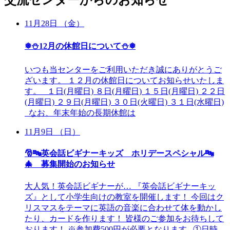
11月28日 （金）
❅⛄12月の休館日について⛄❅
いつも当センターをご利用いただき誠にありがとうご
ざいます。 １２月の休館日についてお知らせいたしま
す。 １日(月曜日) ８日(月曜日) １５日(月曜日) ２２日
(月曜日) ２９日(月曜日) ３０日(火曜日) ３１日(水曜日)
なお、年末年始の長期休館は
11月9日 （日）
🎅🔤英会話ビギナーキッズ ホリデースペシャル🔤
🎄 募集開始のお知らせ
大人気！英会話ビギナーが… 『英会話ビギナーキッ
ズ』として小学生向けの教室を開催します！ 今回はク
リスマスをテーマに英語の音楽に合わせて体を動かし
たり、カードを作ります！ 皆様のご参加をお待ちして
おります！ ※参加費500円が必要となります ①日時